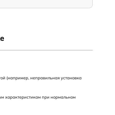
же
той (например, неправильная установка
ным характеристикам при нормальном