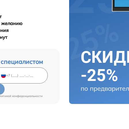
т
у желанию
ения
инут
СКИДК
 специалистом
-25%
по предварител
литикой конфиденциальности