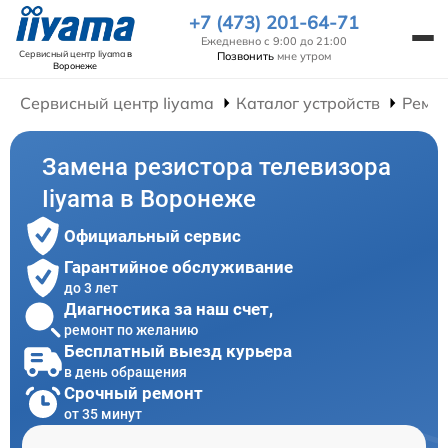
+7 (473) 201-64-71
Ежедневно с 9:00 до 21:00
Сервисный центр Iiyama
в
Позвонить
мне утром
Воронеже
Сервисный центр Iiyama
Каталог устройств
Ремон
Замена резистора телевизора
Iiyama в Воронеже
Официальный сервис
Гарантийное обслуживание
до 3 лет
Диагностика за наш счет,
ремонт по желанию
Бесплатный выезд курьера
в день обращения
Срочный ремонт
от 35 минут